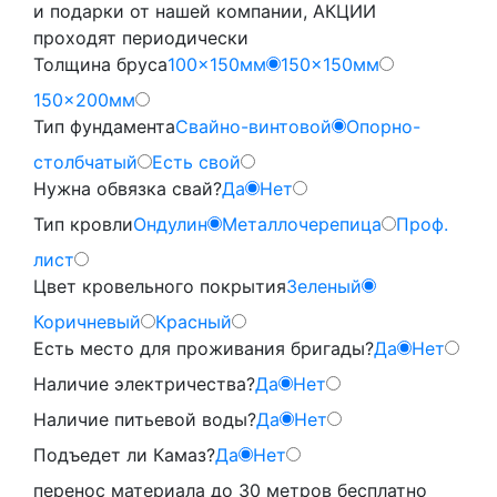
и подарки от нашей компании, АКЦИИ
проходят периодически
Толщина бруса
100x150мм
150x150мм
150x200мм
Тип фундамента
Свайно-винтовой
Опорно-
столбчатый
Есть свой
Нужна обвязка свай?
Да
Нет
Тип кровли
Ондулин
Металлочерепица
Проф.
лист
Цвет кровельного покрытия
Зеленый
Коричневый
Красный
Есть место для проживания бригады?
Да
Нет
Наличие электричества?
Да
Нет
Наличие питьевой воды?
Да
Нет
Подъедет ли Камаз?
Да
Нет
перенос материала до 30 метров бесплатно