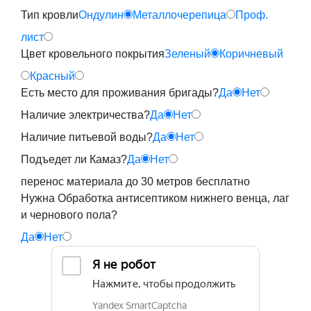
Тип кровли
Ондулин
Металлочерепица
Проф.
лист
Цвет кровельного покрытия
Зеленый
Коричневый
Красный
Есть место для проживания бригады?
Да
Нет
Наличие электричества?
Да
Нет
Наличие питьевой воды?
Да
Нет
Подъедет ли Камаз?
Да
Нет
перенос материала до 30 метров бесплатно
Нужна Обработка антисептиком нижнего венца, лаг
и чернового пола?
Да
Нет