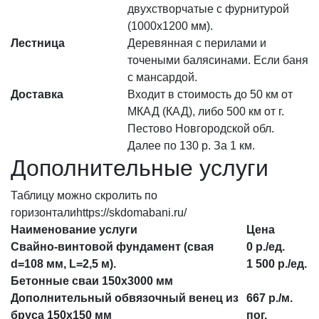
двухстворчатые с фурнитурой
(1000х1200 мм).
Лестница
Деревянная с перилами и
точеными балясинами. Если баня
с мансардой.
Доставка
Входит в стоимость до 50 км от
МКАД (КАД), либо 500 км от г.
Пестово Новгородской обл.
Далее по 130 р. За 1 км.
Дополнительные услуги
Таблицу можно скролить по
горизонталиhttps://skdomabani.ru/
Наименование услуги
Цена
Свайно-винтовой фундамент (свая
0 р./ед.
d=108 мм, L=2,5 м).
1 500 р./ед.
Бетонные сваи 150х3000 мм
Дополнительный обвязочный венец из
667 р./м.
бруса 150х150 мм
пог.