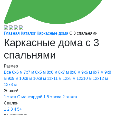
Главная
Каталог
Каркасные дома
С 3 спальнями
Каркасные дома с 3
спальнями
Размер
Все
6х6 м
7х7 м
8х5 м
8х6 м
8х7 м
8х8 м
9х6 м
9х7 м
9х8
м
9х9 м
10х8 м
10х9 м
11х11 м
12х8 м
12х10 м
12х12 м
13х8 м
Этажей
1 этаж
С мансардой
1.5 этажа
2 этажа
Спален
1
2
3
4
5+